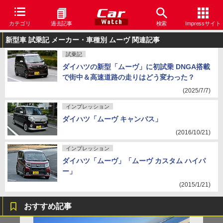
カテゴリ
過去記事
検索
Impressサイト
新型車 試乗記 メーカー・車種別 ムーヴ 関連記事
試乗記
ダイハツの新型「ムーヴ」に初試乗 DNGA搭載
で街中＆高速道路の走りはどう変わった？
(2025/7/7)
インプレッション
ダイハツ「ムーヴ キャンバス」
(2016/10/21)
インプレッション
ダイハツ「ムーヴ」「ムーヴ カスタム ハイパ
ー」
(2015/1/21)
おすすめ記事