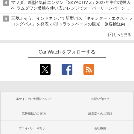
マツダ、新型4気筒エンジン「SKYACTIV-Z」2027年中市場投入
へ ラムダワン燃焼を使い広いレンジでスーパーリーンバーン燃
焼を実現
三菱ふそう、インドネシアで新型バス「キャンター・エクストラ
ロングバス」を発表 小型トラックベースの観光・旅客輸送向け
バス
もっと見る
Car Watch をフォローする
本サイトのご利用について
お問い合わせ
広告掲載のご案内
編集部へのご連絡
プライバシーポリシー
会社概要