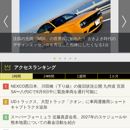
注目の光岡「M55」の世界観に触れた！ 古きよき時代の
デザインエッセンスを再現した相棒にしたくなる1台
●
●
●
●
●
アクセスランキング
1時間
24時間
1週間
1カ月
NEXCO西日本、川田橋（下り線）の復旧状況公開 九州道 宮原
SA〜八代ICで8月9日中に緊急車両を通行可能に
UDトラックス、大型トラック「クオン」に車両運搬用ショート
キャブトラクタ追加
スーパーフォーミュラ 近藤真彦会長、2027年のスケジュールや
熊本地震についての募金活動を紹介