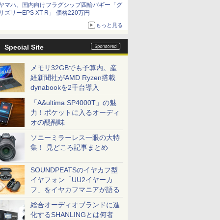
ヤマハ、国内向けフラグシップ四輪バギー「グ
リズリーEPS XT-R」 価格220万円
もっと見る
Special Site
メモリ32GBでも予算内。産
経新聞社がAMD Ryzen搭載
dynabookを2千台導入
「A&ultima SP4000T」の魅
力！ポケットに入るオーディ
オの醍醐味
ソニーミラーレス一眼の大特
集！ 見どころ記事まとめ
SOUNDPEATSのイヤカフ型
イヤフォン「UU2イヤーカ
フ」をイヤカフマニアが語る
総合オーディオブランドに進
化するSHANLINGとは何者