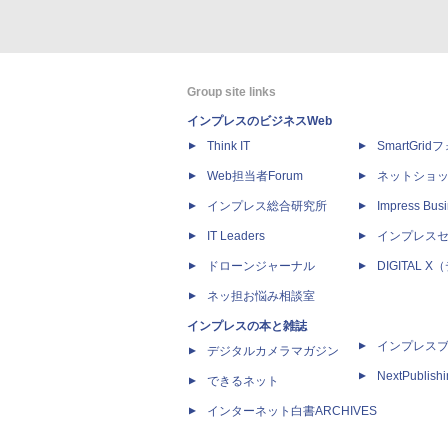
Group site links
インプレスのビジネスWeb
Think IT
SmartGri
Web担当者Forum
ネットショ
インプレス総合研究所
Impress Busi
IT Leaders
インプレス
ドローンジャーナル
DIGITAL
ネッ担お悩み相談室
インプレスの本と雑誌
インプレス
デジタルカメラマガジン
NextPublish
できるネット
インターネット白書ARCHIVES