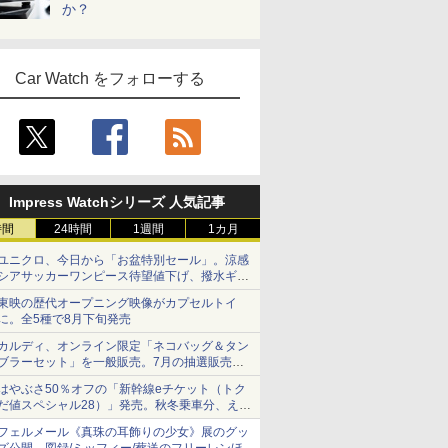
か？
Car Watch をフォローする
Impress Watchシリーズ 人気記事
時間
24時間
1週間
1カ月
ユニクロ、今日から「お盆特別セール」。涼感
シアサッカーワンピース待望値下げ、撥水ギア
ショーツは1990円に
東映の歴代オープニング映像がカプセルトイ
に。全5種で8月下旬発売
カルディ、オンライン限定「ネコバッグ＆タン
ブラーセット」を一般販売。7月の抽選販売の
当選無効分
はやぶさ50％オフの「新幹線eチケット（トク
だ値スペシャル28）」発売。秋冬乗車分、えき
ねっと限定
フェルメール《真珠の耳飾りの少女》展のグッ