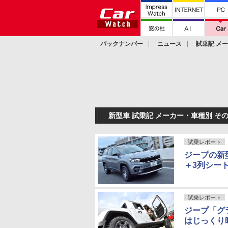
バックナンバー
ニュース
試乗記 メ
カスタム
新型車 試乗記 メーカー・車種別 そ
試乗レポート
ジープの新
＋3列シー
試乗レポート
ジープ「グ
はじっくり時