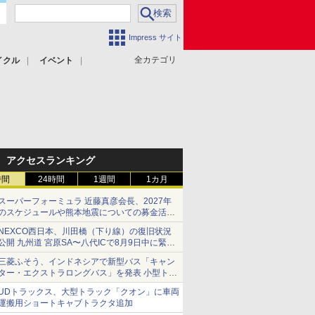
Impress サイト
全カテゴリ
イクル
イベント
アクセスランキング
時間
24時間
1週間
1カ月
スーパーフォーミュラ 近藤真彦会長、2027年
のスケジュールや熊本地震についての募金活動
を紹介
NEXCO西日本、川田橋（下り線）の復旧状況
公開 九州道 宮原SA〜八代ICで8月9日中に緊急
車両を通行可能に
三菱ふそう、インドネシアで新型バス「キャン
ター・エクストラロングバス」を発表 小型トラ
ックベースの観光・旅客輸送向けバス
UDトラックス、大型トラック「クオン」に車両
運搬用ショートキャブトラクタ追加