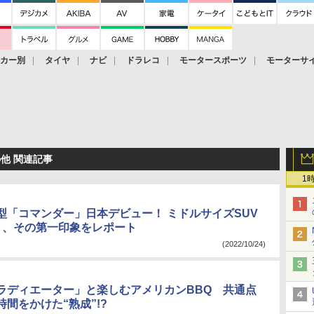
ーカー別
タイヤ
ナビ
ドラレコ
モータースポーツ
モーターサ
の他 関連記事
1
型「コマンダー」日本デビュー！ ミドルサイズSUV
ト、その第一印象をレポート
(2022/10/24)
ラディエーター」と楽しむアメリカンBBQ 共通点
間をかけた“熟成”!?