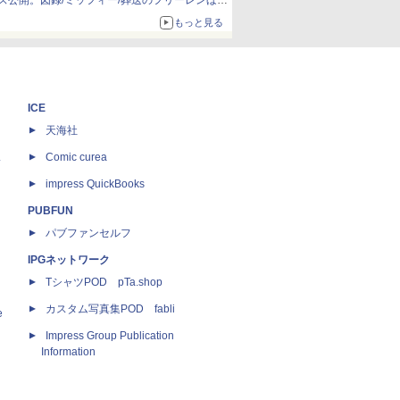
ズ公開。図録/ミッフィー/葬送のフリーレンほ
か、注目ブランドコラボが実現
もっと見る
ICE
天海社
ス
Comic curea
impress QuickBooks
PUBFUN
パブファンセルフ
IPGネットワーク
TシャツPOD pTa.shop
カスタム写真集POD fabli
e
Impress Group Publication
Information