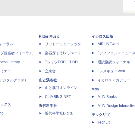
Rittor Music
イカロス出版
dフォーラム
リットーミュージック
AIRLINEweb
ップ担当者フォーラム
楽器探そう!デジマート
Jディフェンスニュー
ness Library
TシャツPOD T-OD
通訳翻訳ジャーナル
セミナー
立東舎
JレスキューWeb
 X（デジタルクロス）
山と溪谷社
イカロスアカデミー
山と溪谷オンライン
MdN
CLIMBING-NET
MdN Books
ブックス
近代科学社
MdN Design Interactiv
ing
近代科学社Digital
テックリブ
TechLib