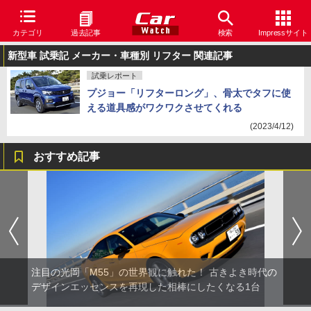
カテゴリ
過去記事
検索
Impressサイト
新型車 試乗記 メーカー・車種別 リフター 関連記事
試乗レポート
プジョー「リフターロング」、骨太でタフに使
える道具感がワクワクさせてくれる
(2023/4/12)
おすすめ記事
注目の光岡「M55」の世界観に触れた！ 古きよき時代の
デザインエッセンスを再現した相棒にしたくなる1台