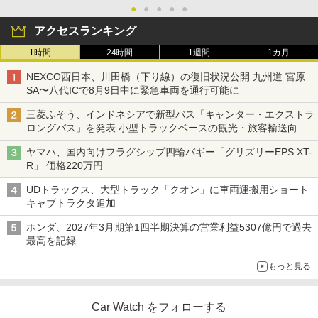
●
●
●
●
●
アクセスランキング
1時間
24時間
1週間
1カ月
NEXCO西日本、川田橋（下り線）の復旧状況公開 九州道 宮原
SA〜八代ICで8月9日中に緊急車両を通行可能に
三菱ふそう、インドネシアで新型バス「キャンター・エクストラ
ロングバス」を発表 小型トラックベースの観光・旅客輸送向け
バス
ヤマハ、国内向けフラグシップ四輪バギー「グリズリーEPS XT-
R」 価格220万円
UDトラックス、大型トラック「クオン」に車両運搬用ショート
キャブトラクタ追加
ホンダ、2027年3月期第1四半期決算の営業利益5307億円で過去
最高を記録
もっと見る
Car Watch をフォローする