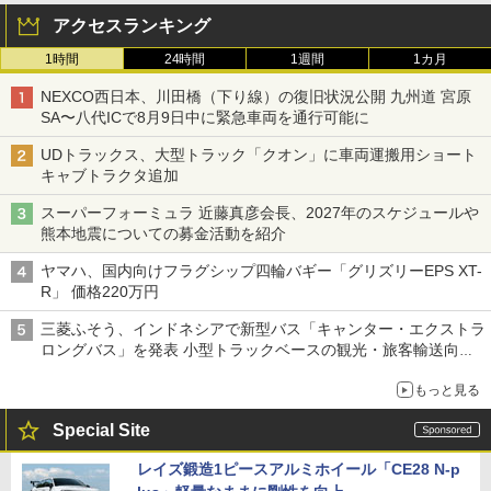
アクセスランキング
1時間
24時間
1週間
1カ月
NEXCO西日本、川田橋（下り線）の復旧状況公開 九州道 宮原
SA〜八代ICで8月9日中に緊急車両を通行可能に
UDトラックス、大型トラック「クオン」に車両運搬用ショート
キャブトラクタ追加
スーパーフォーミュラ 近藤真彦会長、2027年のスケジュールや
熊本地震についての募金活動を紹介
ヤマハ、国内向けフラグシップ四輪バギー「グリズリーEPS XT-
R」 価格220万円
三菱ふそう、インドネシアで新型バス「キャンター・エクストラ
ロングバス」を発表 小型トラックベースの観光・旅客輸送向け
バス
もっと見る
Special Site
レイズ鍛造1ピースアルミホイール「CE28 N-p