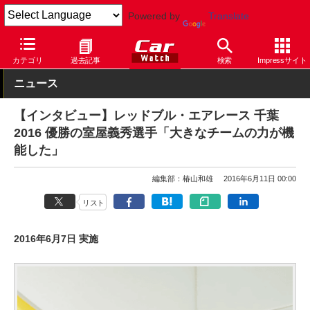
Powered by
Translate
Car Watch
モータースポーツ
カテゴリ
過去記事
検索
Impressサイト
ニュース
【インタビュー】レッドブル・エアレース 千葉
2016 優勝の室屋義秀選手「大きなチームの力が機
能した」
編集部：椿山和雄
2016年6月11日 00:00
リスト
2016年6月7日 実施