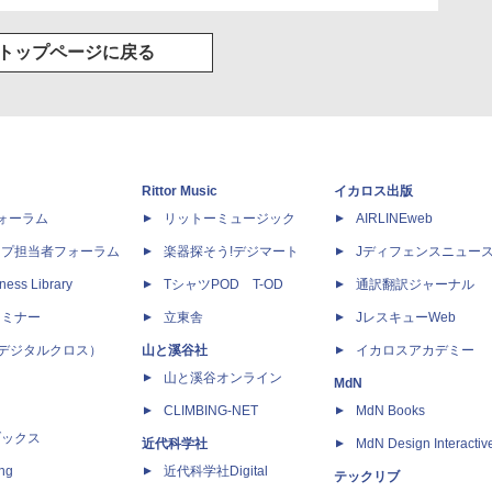
トップページに戻る
Rittor Music
イカロス出版
dフォーラム
リットーミュージック
AIRLINEweb
ップ担当者フォーラム
楽器探そう!デジマート
Jディフェンスニュー
ness Library
TシャツPOD T-OD
通訳翻訳ジャーナル
セミナー
立東舎
JレスキューWeb
 X（デジタルクロス）
山と溪谷社
イカロスアカデミー
山と溪谷オンライン
MdN
CLIMBING-NET
MdN Books
ブックス
近代科学社
MdN Design Interactiv
ing
近代科学社Digital
テックリブ