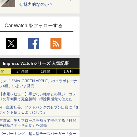
ぜ魅力的なのか？
Car Watch をフォローする
Impress Watchシリーズ 人気記事
時間
24時間
1週間
1カ月
ミスド「Mrs. GREEN APPLE」のコラボドーナ
ツ4種、いよいよ発売！
【家電レビュー】手ごわい雑草との戦い、コメ
リの草刈機で完全勝利 掃除機感覚で使えた
NTT島田社長、ソフトバンクのセブン出資に「d
ポイント使えるようにして」
吉野家、牛リブロースを熱々で提供する「極旨
牛鉄板ステーキ定食」を発売
バーガーキング、超大型チーズバーガー「ダー