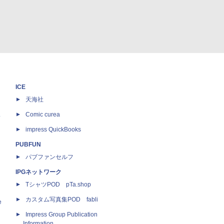
ICE
天海社
ス
Comic curea
impress QuickBooks
PUBFUN
パブファンセルフ
IPGネットワーク
TシャツPOD pTa.shop
カスタム写真集POD fabli
e
Impress Group Publication
Information