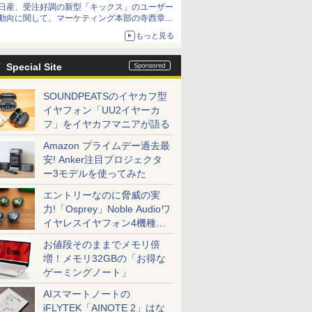
日産、受注好調の新型「キックス」のユーザー
動向に関して、マーケティング本部の寺西章氏
が解説
もっと見る
Special Site
SOUNDPEATSのイヤカフ型
イヤフォン「UU2イヤーカ
フ」をイヤカフマニアが語る
Amazon プライムデー過去最
安! Anker注目プロジェクタ
ー3モデルを使ってみた
エントリーなのに脅威の実
力!「Osprey」Noble Audioワ
イヤレスイヤフォン4機種を
一気に聴く
お値段そのままでメモリ倍
増！メモリ32GBの「お得な
ゲーミングノート」
AIスマートノートの
iFLYTEK「AINOTE 2」はな