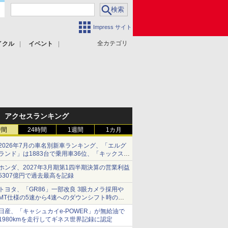
Impress サイト
全カテゴリ
イクル
イベント
アクセスランキング
時間
24時間
1週間
1カ月
2026年7月の車名別新車ランキング、「エルグ
ランド」は1883台で乗用車36位、「キックス」
は2591台で27位に
ホンダ、2027年3月期第1四半期決算の営業利益
5307億円で過去最高を記録
トヨタ、「GR86」一部改良 3眼カメラ採用や
MT仕様の5速から4速へのダウンシフト時の操
作性向上など
日産、「キャシュカイe-POWER」が無給油で
1980kmを走行してギネス世界記録に認定