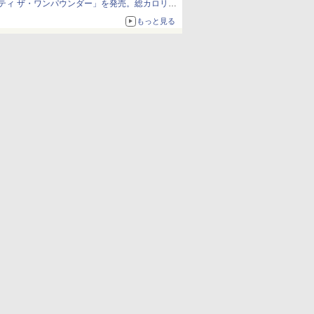
ティ ザ・ワンパウンダー」を発売。総カロリー
約1656kcal、総重量約527g！
もっと見る