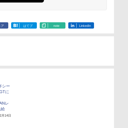
ェア
はてブ
note
LinkedIn
年シー
GTに
ANレ
供給
12月14日