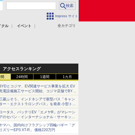
Impress サイト
全カテゴリ
イクル
イベント
アクセスランキング
時間
24時間
1週間
1カ月
BYDとコジマ、EV関連サービス事業を拡大 EV
充電設備施工サービス開始、コジマ店舗でBYD
車の展示・試乗イベントを強化
三菱ふそう、インドネシアで新型バス「キャン
ター・エクストラロングバス」を発表 小型トラ
ックベースの観光・旅客輸送向けバス
ロータス、バッテリEV「エメヤR」がマレーシ
アのセパン・インターナショナル・サーキット
のBEV最速タイムを樹立
ヤマハ、国内向けフラグシップ四輪バギー「グ
リズリーEPS XT-R」 価格220万円