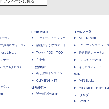
トップページに戻る
Rittor Music
イカロス出版
dフォーラム
リットーミュージック
AIRLINEweb
ップ担当者フォーラム
楽器探そう!デジマート
Jディフェンスニュー
ness Library
TシャツPOD T-OD
通訳翻訳ジャーナル
セミナー
立東舎
JレスキューWeb
 X（デジタルクロス）
山と溪谷社
イカロスアカデミー
山と溪谷オンライン
MdN
CLIMBING-NET
MdN Books
ブックス
近代科学社
MdN Design Interactiv
ing
近代科学社Digital
テックリブ
TechLib