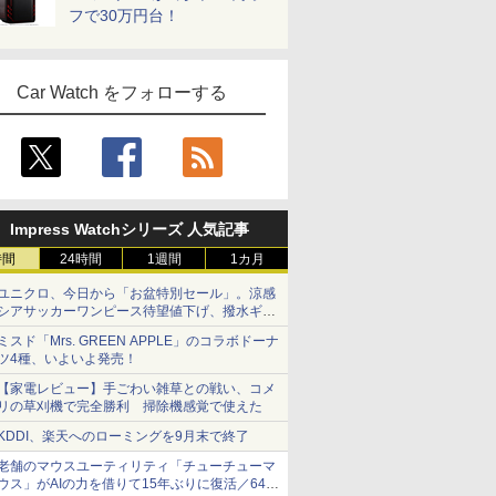
フで30万円台！
Car Watch をフォローする
Impress Watchシリーズ 人気記事
時間
24時間
1週間
1カ月
ユニクロ、今日から「お盆特別セール」。涼感
シアサッカーワンピース待望値下げ、撥水ギア
ショーツは1990円に
ミスド「Mrs. GREEN APPLE」のコラボドーナ
ツ4種、いよいよ発売！
【家電レビュー】手ごわい雑草との戦い、コメ
リの草刈機で完全勝利 掃除機感覚で使えた
KDDI、楽天へのローミングを9月末で終了
老舗のマウスユーティリティ「チューチューマ
ウス」がAIの力を借りて15年ぶりに復活／64bit