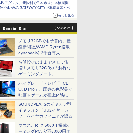
MVアグスタ、新体制で日本市場に本格展開
TAKANAWA GATEWAY CITYで車両展示イベン
ト開催
もっと見る
Special Site
メモリ32GBでも予算内。産
経新聞社がAMD Ryzen搭載
dynabookを2千台導入
お値段そのままでメモリ倍
増！メモリ32GBの「お得な
ゲーミングノート」
ハイグレードテレビ「TCL
Q7D Pro」。圧巻の色彩美で
映画＆ゲームが極上体験に
SOUNDPEATSのイヤカフ型
イヤフォン「UU2イヤーカ
フ」をイヤカフマニアが語る
マウス、RTX 5060 Ti搭載ゲ
ーミングPCが7万5,000円オ