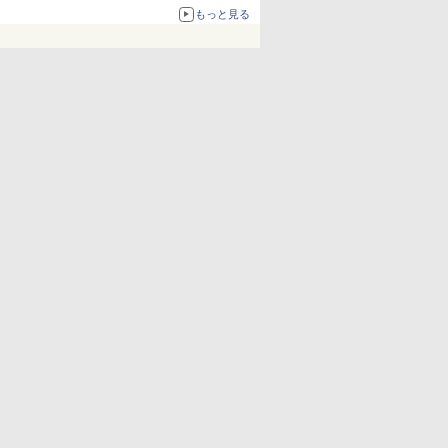
化、Windows 10/11、「Chrome」も走り回
もっと見る
る。復活記念で2026年末まで500円