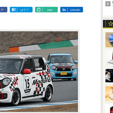
ェア
はてブ
note
LinkedIn