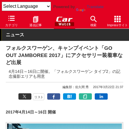
Powered by
Translate
Car Watch
自動車
フォルクスワーゲン
その他
カテゴリ
過去記事
検索
Impressサイト
ニュース
フォルクスワーゲン、キャンプイベント「GO
OUT JAMBOREE 2017」にアクセサリー装着車な
ど出展
4月14日～16日に開催。「フォルクスワーゲン タイプ2」の記
念撮影エリアも用意
編集部：佐久間 秀
2017年3月22日 21:37
リスト
2017年4月14日～16日 開催