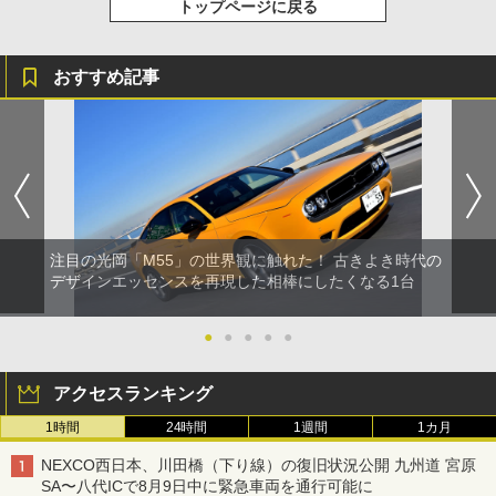
トップページに戻る
おすすめ記事
注目の光岡「M55」の世界観に触れた！ 古きよき時代の
デザインエッセンスを再現した相棒にしたくなる1台
●
●
●
●
●
アクセスランキング
1時間
24時間
1週間
1カ月
NEXCO西日本、川田橋（下り線）の復旧状況公開 九州道 宮原
SA〜八代ICで8月9日中に緊急車両を通行可能に