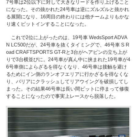
7号車は2位以下に対して大きなリードを作り上げること
になった。その抜かれた24号車は逆にズルズルと抜かれ
る展開になり、16周目の終わりには他チームよりもかな
り速くピットインすることになった。
これで2位に上がったのは、19号車 WedsSport ADVA
N LC500だが、24号車を抜くタイミングで、46号車 S R
oad CRAFTSPORTS GT-Rと3台がヘアピンの立ち上が
りで3台横並びに。24号車が真ん中に挟まれた19号車が4
6号車側によらざるを得なくなり、46号車は接触を避け
るためにイン側のランオフエリアに行かざるを得なくな
り、バリアにクラッシュしてリアウイングを破損してし
まった。その結果46号車は長い間ピットに停まって修復
することになったので事実上レースから脱落した。