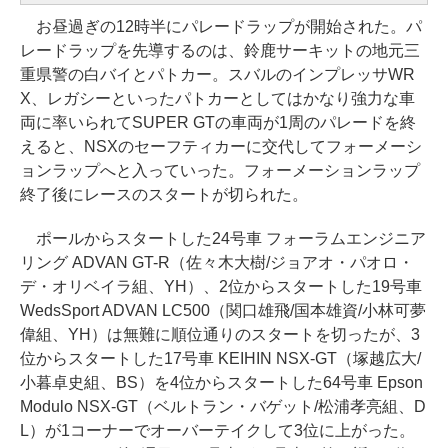
お昼過ぎの12時半にパレードラップが開始された。パ
レードラップを先導するのは、鈴鹿サーキットの地元三
重県警の白バイとパトカー。スバルのインプレッサWR
X、レガシーといったパトカーとしてはかなり強力な車
両に率いられてSUPER GTの車両が1周のパレードを終
えると、NSXのセーフティカーに交代してフォーメーシ
ョンラップへと入っていった。フォーメーションラップ
終了後にレースのスタートが切られた。
ポールからスタートした24号車 フォーラムエンジニア
リング ADVAN GT-R（佐々木大樹/ジョアオ・パオロ・
デ・オリベイラ組、YH）、2位からスタートした19号車
WedsSport ADVAN LC500（関口雄飛/国本雄資/小林可夢
偉組、YH）は無難に順位通りのスタートを切ったが、3
位からスタートした17号車 KEIHIN NSX-GT（塚越広大/
小暮卓史組、BS）を4位からスタートした64号車 Epson
Modulo NSX-GT（ベルトラン・バゲット/松浦孝亮組、D
L）が1コーナーでオーバーテイクして3位に上がった。