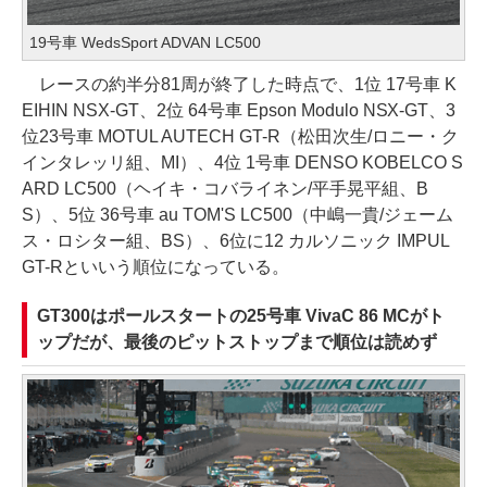
19号車 WedsSport ADVAN LC500
レースの約半分81周が終了した時点で、1位 17号車 K
EIHIN NSX-GT、2位 64号車 Epson Modulo NSX-GT、3
位23号車 MOTUL AUTECH GT-R（松田次生/ロニー・ク
インタレッリ組、MI）、4位 1号車 DENSO KOBELCO S
ARD LC500（ヘイキ・コバライネン/平手晃平組、B
S）、5位 36号車 au TOM'S LC500（中嶋一貴/ジェーム
ス・ロシター組、BS）、6位に12 カルソニック IMPUL
GT-Rといいう順位になっている。
GT300はポールスタートの25号車 VivaC 86 MCがト
ップだが、最後のピットストップまで順位は読めず