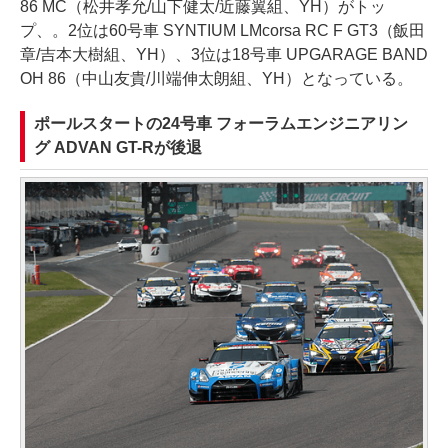
86 MC（松井孝允/山下健太/近藤翼組、YH）がトッ
プ、。2位は60号車 SYNTIUM LMcorsa RC F GT3（飯田
章/吉本大樹組、YH）、3位は18号車 UPGARAGE BAND
OH 86（中山友貴/川端伸太朗組、YH）となっている。
ポールスタートの24号車 フォーラムエンジニアリン
グ ADVAN GT-Rが後退