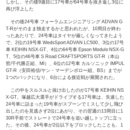
しかし、その後9週目に17号車が64号車を抜き返し3位に
再び浮上した
その後24号車 フォーラムエンジニアリング ADVAN G
T-Rがそのまま独走するかと思われたが、10周目が終わ
ったあたりで、24号車はタイヤが厳しくなってきたよう
で、2位の19号車 WedsSport ADVAN LC500、3位の17号
車 KEIHIN NSX-GT、4位の64号車 Epson Modulo NSX-G
T、5位の46号車 S Road CRAFTSPORTS GT-R（本山
哲/千代勝正組、MI）、6位の12号車 カルソニック IMPUL
GT-R（安田裕信/ヤン・マーデンボロー組、BS）までが
1つのパックになり、6台による接近戦が展開された。
この中をスルスルと抜け出したのが17号車 KEIHIN NS
X-GT。塚越広大選手がドライブする17号車は、失速した
24号車に詰まった19号車がスプーンでミスして少し飛び
出したのを見逃さず2位にあがり、その翌週の13周目に1
30R手前でストレートで24号車を追い越しトップに立っ
た。その後、24号車が2位以下をブロックしたことも、1