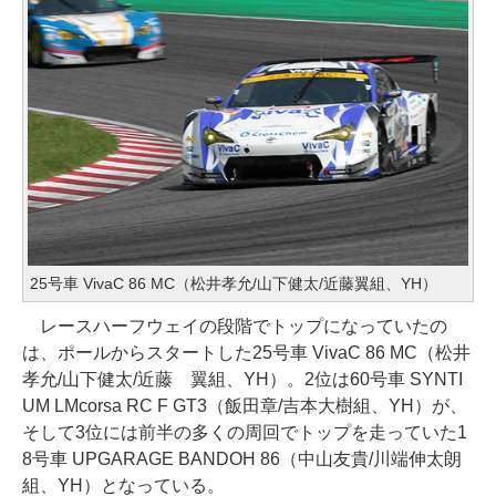
25号車 VivaC 86 MC（松井孝允/山下健太/近藤翼組、YH）
レースハーフウェイの段階でトップになっていたの
は、ポールからスタートした25号車 VivaC 86 MC（松井
孝允/山下健太/近藤 翼組、YH）。2位は60号車 SYNTI
UM LMcorsa RC F GT3（飯田章/吉本大樹組、YH）が、
そして3位には前半の多くの周回でトップを走っていた1
8号車 UPGARAGE BANDOH 86（中山友貴/川端伸太朗
組、YH）となっている。