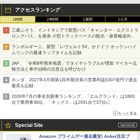
アクセスランキング
1時間
24時間
1週間
1カ月
三菱ふそう、インドネシアで新型バス「キャンター・エクストラ
ロングバス」を発表 小型トラックベースの観光・旅客輸送向け
バス
ランボルギーニ、新型「レヴェルトSV」がドイツ ホッケンハイ
ムリンクの最速ラップタイムを記録
JAF、「令和8年熊本地震」でタイヤトラブルが増加 マイカー点
検方法と車中泊時の注意点を呼びかけ
ホンダ、2027年3月期第1四半期決算の営業利益5307億円で過去
最高を記録
2026年7月の車名別新車ランキング、「エルグランド」は1883
台で乗用車36位、「キックス」は2591台で27位に
もっと見る
Special Site
Amazon プライムデー過去最安! Anker注目プ