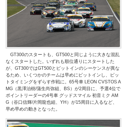
GT300のスタートも、GT500と同じように大きな混乱
なくスタートした。いずれも順位通りにスタートした
が、GT300ではGT500とピットインのシーケンスが異な
るため、いくつかのチームは早めにピットインし、ピッ
トタイミングをずらす作戦に。65号車 LEON CVSTOS A
MG（黒澤治樹/蒲生尚弥組、BS）が2周目に、予選4位で
ポイントリーダーの4号車 グッドスマイル 初音ミク AM
G（谷口信輝/片岡龍也組、YH）が15周目に入るなど、
早め早めの動きとなった。