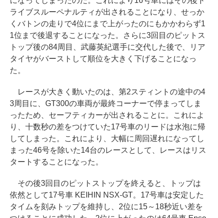
になってしまったのだ。これにより16号車にはその後ド
ライブスルーペナルティが出されることになり、せっか
くバトンの走りで4位にまで上がったのにもかかわらず1
1位まで後退することになった。さらに3回目のピットス
トップ後の84周目、武藤英紀選手に交代した後で、リア
タイヤがバーストして順位を大きく下げることになっ
た。
レースが大きく動いたのは、第2スティントの途中の4
3周目に、GT300の車両が最終コーナーで停まってしま
ったため、セーフティカーが出されることに。これによ
り、十数秒の差をつけていた17号車のリードは水泡に帰
してしまった。これにより、大幅に周回遅れになってし
まった46号を除いた14台のレースとして、レースはリス
タートすることになった。
その後3回目のピットストップを終えると、トップは
依然として17号車 KEIHIN NSX-GT。17号車は安定した
タイムを刻みトップを維持し、2位に15～18秒近い差を