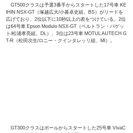
GT500クラスは予選3番手からスタートした17号車 KE
IHIN NSX-GT（塚越広大/小暮卓史組、BS）がリードを
広げており、2位以下に10秒以上の差をつけている。2位
は64号車 Epson Modulo NSX-GT（ベルトラン・バゲッ
ト/松浦孝亮組、DL）、3位は23号車 MOTUL AUTECH G
T-R（松田次生/ロニー・クインタレッリ組、MI）。
GT300クラスはポールからスタートした25号車 VivaC