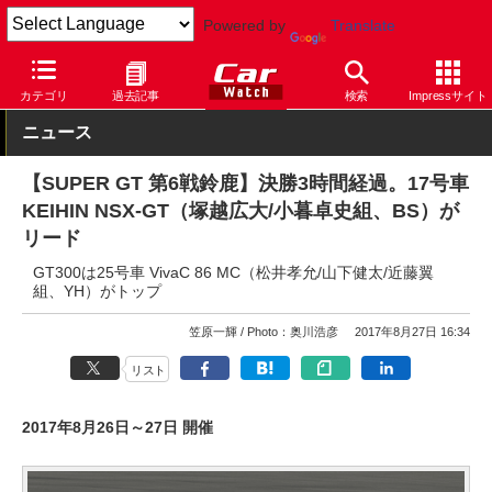
Powered by
Translate
Car Watch
モータースポーツ
SUPER GT
カテゴリ
過去記事
検索
Impressサイト
ニュース
【SUPER GT 第6戦鈴鹿】決勝3時間経過。17号車
KEIHIN NSX-GT（塚越広大/小暮卓史組、BS）が
リード
GT300は25号車 VivaC 86 MC（松井孝允/山下健太/近藤翼
組、YH）がトップ
笠原一輝
Photo：奥川浩彦
2017年8月27日 16:34
リスト
2017年8月26日～27日 開催