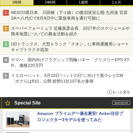
1時間
24時間
1週間
1カ月
NEXCO西日本、川田橋（下り線）の復旧状況公開 九州道 宮原
SA〜八代ICで8月9日中に緊急車両を通行可能に
スーパーフォーミュラ 近藤真彦会長、2027年のスケジュールや
熊本地震についての募金活動を紹介
UDトラックス、大型トラック「クオン」に車両運搬用ショート
キャブトラクタ追加
ヤマハ、国内向けフラグシップ四輪バギー「グリズリーEPS XT-
R」 価格220万円
イエローハット、8月10日“ハットの日”に向けて新テレビCM
「ボクらは810」公開 総勢11社107名が参画
もっと見る
Special Site
Amazon プライムデー過去最安! Anker注目プ
ロジェクター3モデルを使ってみた