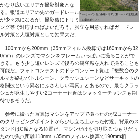
かなり広いエリアが撮影対象とな
る。報道エリアの先のガードレール
2コーナーイン側の激感エリア。東コースでは流し撮
が少々気になるが、撮影後にトリミ
りの最高ポイント
ング等で対応すればよいだろう。脚立を用意すればガードレー
ル対策と人垣対策として効果大だ。
100mmから200mm（35mmフィルム換算では160mmから32
0mm）のレンズでマシンをフレームいっぱいに撮ることがで
きる。もう少し短いレンズで後ろの観客席を入れて撮ることも
可能だ。フォトコンテストのドラゴンゲート賞は「複数台のク
ルマが絡むバトルシーン、クラッシュシーンなどサーキットの
格闘技という異名にふさわしい写真」とあるので、最もクラッ
シュが発生しやすい2コーナー付近はシャッターチャンスも期
待できそうだ。
参考に撮った写真はマシンをアップで撮ったのが2コーナー
のクリッピングポイントから少し立ち上がった付近。背景のス
タンドはC席となる位置だ。マシンだけを切り取るつもりだっ
たので焦点距離118mm（35mmフィルム換算で190mm相