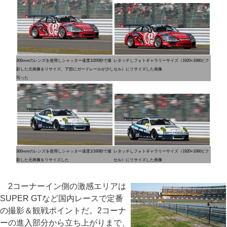
300mmのレンズを使用しシャッター速度1/200秒で撮
レタッチしフォトギャラリーサイズ（1920×1080ピク
影した元画像をリサイズ。下部にガードレールが少し
セル）にリサイズした画像
写った
300mmのレンズを使用しシャッター速度1/160秒で撮
レタッチしフォトギャラリーサイズ（1920×1080ピク
影した元画像をリサイズした
セル）にリサイズした画像
2コーナーイン側の激感エリアは
SUPER GTなど国内レースで定番
の撮影＆観戦ポイントだ。2コーナ
ーの進入部分から立ち上がりまで、