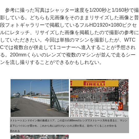
参考に撮った写真はシャッター速度を1/200秒と1/160秒で撮
影している。どちらも元画像をそのままリサイズした画像と普
段フォトギャラリーで掲載しているフルHD1920×1080ピクセ
ルにレタッチ、リサイズした画像を掲載したので撮影の参考に
していただきたい。今回は単独のマシンを撮影したが、WTC
Cでは複数台が併走して1コーナーへ進入することが予想され
る。200mmくらいのレンズで複数のマシンが並んで走るシー
ンを流し撮りすることができるかもしれない。
ストレートエンドのイン側の激感エリア。この辺りの
300mmのレンズでストレート方向を見ると、マシン
足下にパイロンが置かれ、これから先には行けないと
の上部が見え、近付いてくることが分かる
思われる