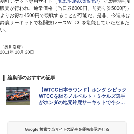
割引チケット専用サイト（
http://l-tike.com/ms/
）では特別割引
販売が行われ、通常価格（当日券6000円、前売り券5000円）
よりお得な4500円で観戦することが可能だ。是非、今週末は
鈴鹿サーキットで格闘技レースWTCCを堪能していただきた
い。
（奥川浩彦）
2011年 10月 20日
編集部のおすすめ記事
【WTCC日本ラウンド】ホンダ シビック
WTCCを駆るノルベルト・ミケルズ選手
がホンダの地元鈴鹿サーキットで今シー
ズン初優勝
Google 検索で当サイトの記事を優先表示させる