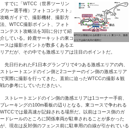
すでに「WTCC（世界ツーリン
グカー選手権）フォトコンテスト」
攻略ガイドで、撮影機材、撮影方
法、WTCC撮影ポイント、フォト
コンテスト攻略法を3回に分けて紹
WTCCが開催される鈴鹿サーキット 東コース。激感
介している。鈴鹿サーキットの東コ
エリアは緑の丸印の場所だ
ースは撮影ポイントが数多くあるエ
リアだが、その中でも激感エリアは注目のポイントだ。
先日行われたF1日本グランプリで4つある激感エリアの内、
ストレートエンドのイン側と2コーナーのイン側の激感エリア
で実際に撮影を行ってきた。直前に迫ったWTCCの撮影＆観
戦の参考にしていただきたい。
ストレートエンドのイン側の激感エリアは1コーナー手前、
ブレーキングの100m看板の辺りとなる。東コースで争われる
WTCCでは最高速が記録される場所だ。以前はコース側のガ
ードレールのところに関係車両が駐車されることが多かった
が、現在は反対側のフェンス前に駐車用の白線が引かれている