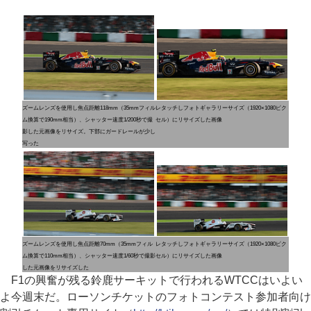
ズームレンズを使用し焦点距離118mm（35mmフィル
レタッチしフォトギャラリーサイズ（1920×1080ピク
ム換算で190mm相当）、シャッター速度1/200秒で撮
セル）にリサイズした画像
影した元画像をリサイズ。下部にガードレールが少し
写った
ズームレンズを使用し焦点距離70mm（35mmフィル
レタッチしフォトギャラリーサイズ（1920×1080ピク
ム換算で110mm相当）、シャッター速度1/60秒で撮影
セル）にリサイズした画像
した元画像をリサイズした
F1の興奮が残る鈴鹿サーキットで行われるWTCCはいよい
よ今週末だ。ローソンチケットのフォトコンテスト参加者向け