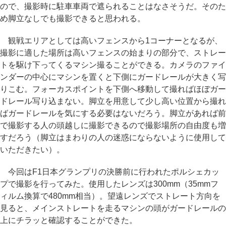
ので、撮影時に駐車車両で遮られることはなさそうだ。そのた
め脚立なしでも撮影できると思われる。
観戦エリアとしては高いフェンスから1コーナーとなるが、
撮影に適した場所は高いフェンスの始まりの部分で、ストレー
トを駆け下ってくるマシン撮ることができる。カメラのファイ
ンダーの中心にマシンを置くと下側にガードレールが大きく写
りこむ。フォーカスポイントを下側へ移動して撮ればほぼガー
ドレール写り込まない。脚立を用意して少し高い位置から撮れ
ばガードレールを気にする必要はないだろう。脚立があれば前
で撮影する人の頭越しに撮影できるので撮影場所の自由度も増
すだろう（脚立はまわりの人の迷惑にならないように使用して
いただきたい）。
今回はF1日本グランプリの決勝前に行われたポルシェカッ
プで撮影を行ってみた。使用したレンズは300mm（35mmフ
ィルム換算で480mm相当）。望遠レンズでストレート方向を
見ると、メインストレートを走るマシンの頭がガードレールの
上にチラッと確認することができた。