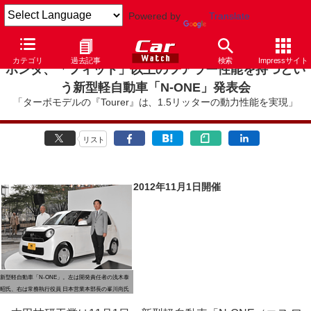
Powered by
Translate
カテゴリ
過去記事
検索
Impressサイト
ホンダ、「フィット」以上のツアラー性能を持つとい
う新型軽自動車「N-ONE」発表会
「ターボモデルの『Tourer』は、1.5リッターの動力性能を実現」
リスト
2012年11月1日開催
新型軽自動車「N-ONE」。左は開発責任者の浅木泰
昭氏、右は常務執行役員 日本営業本部長の峯川尚氏