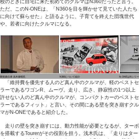
校のときに自宅に来た初めてのクルマはN360だったと言う。
ただ、このN-ONEは、「N360を目を輝かせて見ていた人たち
に向けて蘇らせた」と語るように、子育てを終えた団塊世代
や、若者に向けたクルマになる。
開発責任者 浅木泰昭氏
N360について紹介
N-ONEはNシリ
「維持費を優先する人のど真ん中のクルマが、軽のベストセ
ラーであるワゴンR、ムーヴ。走り、広さ、静寂性の1つ以上
許せない人のど真ん中のクルマが、コンパクトカーのベストセ
ラーであるフィット」と言い、その間にある壁を突き崩すクル
マがN-ONEであると紹介した。
走りの壁を突き崩すには、動力性能が必要となるが、ターボ
を搭載するTourerがその役割を担う。浅木氏は、「走りはター