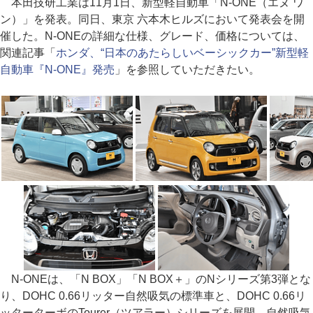
本田技研工業は11月1日、新型軽自動車「N-ONE（エヌ ワ
ン）」を発表。同日、東京 六本木ヒルズにおいて発表会を開
催した。N-ONEの詳細な仕様、グレード、価格については、
関連記事「
ホンダ、“日本のあたらしいベーシックカー”新型軽
自動車『N-ONE』発売
」を参照していただきたい。
N-ONEは、「N BOX」「N BOX＋」のNシリーズ第3弾とな
り、DOHC 0.66リッター自然吸気の標準車と、DOHC 0.66リ
ッターターボのTourer（ツアラー）シリーズを展開。自然吸気