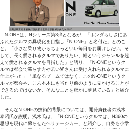
本田技研工業 常務執行役員 日本営業本部長 峯川尚氏
N-ONE
N-ONEは、Nシリーズ第3弾となるが、「ホンダらしさにあ
ふれたクルマの具現化を目指し『N-ONE』と名付た」とのこ
と。「小さな乗り物からちょっといい毎日をお届けしたい。そ
して、長く愛されるクルマでありたい、軽というジャンルを超
えて愛されるクルマを目指した」と語り、「N-ONEというク
ルマは都会で暮らす方や若い皆さんに受け入れられるクルマに
仕上がった」「単なるブームではなく、このN-ONEというク
ルマが都会やここ六本木にも当たり前のように見かけることが
できるのではないか、そんなことを密かに夢見ている」と紹介
した。
そんなN-ONEの技術的背景については、開発責任者の浅木
泰昭氏が説明。浅木氏は、「N-ONEというクルマは、N360の
思想を現代に蘇らせたヘリテージカー」と紹介し、自身も小学