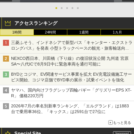
●
●
●
●
●
アクセスランキング
1時間
24時間
1週間
1カ月
三菱ふそう、インドネシアで新型バス「キャンター・エクストラ
ロングバス」を発表 小型トラックベースの観光・旅客輸送向け
バス
NEXCO西日本、川田橋（下り線）の復旧状況公開 九州道 宮原
SA〜八代ICで8月9日中に緊急車両を通行可能に
BYDとコジマ、EV関連サービス事業を拡大 EV充電設備施工サー
ビス開始、コジマ店舗でBYD車の展示・試乗イベントを強化
ヤマハ、国内向けフラグシップ四輪バギー「グリズリーEPS XT-
R」 価格220万円
2026年7月の車名別新車ランキング、「エルグランド」は1883
台で乗用車36位、「キックス」は2591台で27位に
もっと見る
Special Site