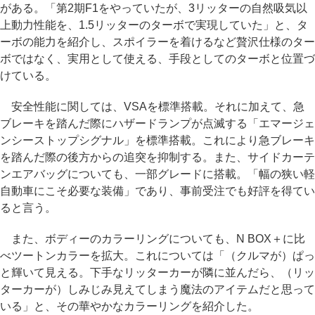
がある。「第2期F1をやっていたが、3リッターの自然吸気以
上動力性能を、1.5リッターのターボで実現していた」と、タ
ーボの能力を紹介し、スポイラーを着けるなど贅沢仕様のター
ボではなく、実用として使える、手段としてのターボと位置づ
けている。
安全性能に関しては、VSAを標準搭載。それに加えて、急
ブレーキを踏んだ際にハザードランプが点滅する「エマージェ
ンシーストップシグナル」を標準搭載。これにより急ブレーキ
を踏んだ際の後方からの追突を抑制する。また、サイドカーテ
ンエアバッグについても、一部グレードに搭載。「幅の狭い軽
自動車にこそ必要な装備」であり、事前受注でも好評を得てい
ると言う。
また、ボディーのカラーリングについても、N BOX＋に比
べツートンカラーを拡大。これについては「（クルマが）ぱっ
と輝いて見える。下手なリッターカーが隣に並んだら、（リッ
ターカーが）しみじみ見えてしまう魔法のアイテムだと思って
いる」と、その華やかなカラーリングを紹介した。