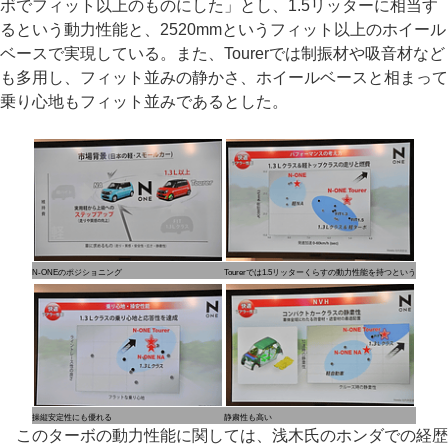
ボでフィット以上のものにした」とし、1.5リッターに相当す
るという動力性能と、2520mmというフィット以上のホイール
ベースで実現している。また、Tourerでは制振材や吸音材など
も多用し、フィット並みの静かさ、ホイールベースと相まって
乗り心地もフィット並みであるとした。
N-ONEのポジショニング
Tourerでは1.5リッターくらすの動力性能を持つという
操縦安定性にも優れる
静粛性も高い
このターボの動力性能に関しては、浅木氏のホンダでの経歴