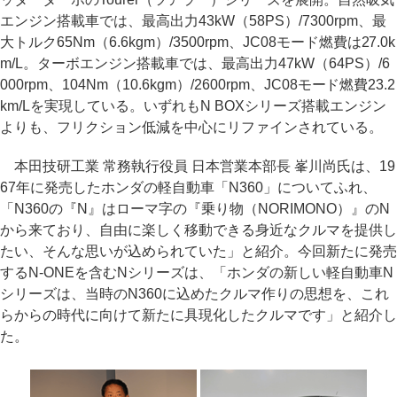
エンジン搭載車では、最高出力43kW（58PS）/7300rpm、最
大トルク65Nm（6.6kgm）/3500rpm、JC08モード燃費は27.0k
m/L。ターボエンジン搭載車では、最高出力47kW（64PS）/6
000rpm、104Nm（10.6kgm）/2600rpm、JC08モード燃費23.2
km/Lを実現している。いずれもN BOXシリーズ搭載エンジン
よりも、フリクション低減を中心にリファインされている。
本田技研工業 常務執行役員 日本営業本部長 峯川尚氏は、19
67年に発売したホンダの軽自動車「N360」についてふれ、
「N360の『N』はローマ字の『乗り物（NORIMONO）』のN
から来ており、自由に楽しく移動できる身近なクルマを提供し
たい、そんな思いが込められていた」と紹介。今回新たに発売
するN-ONEを含むNシリーズは、「ホンダの新しい軽自動車N
シリーズは、当時のN360に込めたクルマ作りの思想を、これ
らからの時代に向けて新たに具現化したクルマです」と紹介し
た。