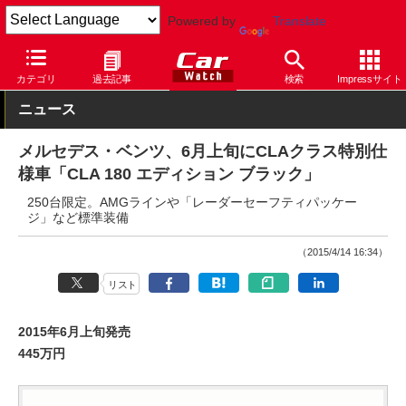
Powered by
Translate
Car Watch
自動車
メルセデス・ベンツ
CLA
カテゴリ
過去記事
検索
Impressサイト
ニュース
メルセデス・ベンツ、6月上旬にCLAクラス特別仕
様車「CLA 180 エディション ブラック」
250台限定。AMGラインや「レーダーセーフティパッケー
ジ」など標準装備
（2015/4/14 16:34）
リスト
2015年6月上旬発売
445万円