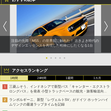
注目の光岡「M55」の世界観に触れた！ 古きよき時代の
デザインエッセンスを再現した相棒にしたくなる1台
●
●
●
●
●
アクセスランキング
1時間
24時間
1週間
1カ月
三菱ふそう、インドネシアで新型バス「キャンター・エクストラ
ロングバス」を発表 小型トラックベースの観光・旅客輸送向け
バス
ランボルギーニ、新型「レヴェルトSV」がドイツ ホッケンハイ
ムリンクの最速ラップタイムを記録