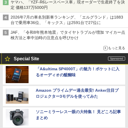
ヤマハ、「YZF-R6レースベース車」現オーダーで生産終了を決
定 価格137万5000円
2026年7月の車名別新車ランキング、「エルグランド」は1883
台で乗用車36位、「キックス」は2591台で27位に
JAF、「令和8年熊本地震」でタイヤトラブルが増加 マイカー点
検方法と車中泊時の注意点を呼びかけ
もっと見る
Special Site
「A&ultima SP4000T」の魅力！ポケットに入
るオーディオの醍醐味
Amazon プライムデー過去最安! Anker注目プ
ロジェクター3モデルを使ってみた
ソニーミラーレス一眼の大特集！ 見どころ記事
まとめ