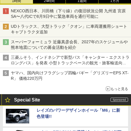
1時間
24時間
1週間
1カ月
NEXCO西日本、川田橋（下り線）の復旧状況公開 九州道 宮原
SA〜八代ICで8月9日中に緊急車両を通行可能に
UDトラックス、大型トラック「クオン」に車両運搬用ショート
キャブトラクタ追加
スーパーフォーミュラ 近藤真彦会長、2027年のスケジュールや
熊本地震についての募金活動を紹介
三菱ふそう、インドネシアで新型バス「キャンター・エクストラ
ロングバス」を発表 小型トラックベースの観光・旅客輸送向け
バス
ヤマハ、国内向けフラグシップ四輪バギー「グリズリーEPS XT-
R」 価格220万円
もっと見る
Special Site
レイズのパワーデザインホイール「M6」に新
色登場!!