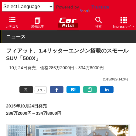
Powered by
Translate
Car Watch
自動車
フィアット
500X
カテゴリ
過去記事
検索
Impressサイト
ニュース
フィアット、1.4リッターエンジン搭載のスモール
SUV「500X」
10月24日発売、価格286万2000円～334万8000円
（2015/9/29 14:34）
リスト
2015年10月24日発売
286万2000円～334万8000円