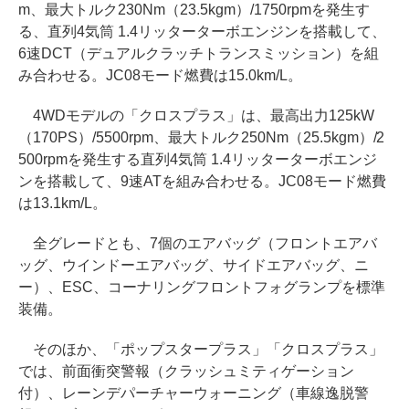
m、最大トルク230Nm（23.5kgm）/1750rpmを発生す
る、直列4気筒 1.4リッターターボエンジンを搭載して、
6速DCT（デュアルクラッチトランスミッション）を組
み合わせる。JC08モード燃費は15.0km/L。
4WDモデルの「クロスプラス」は、最高出力125kW
（170PS）/5500rpm、最大トルク250Nm（25.5kgm）/2
500rpmを発生する直列4気筒 1.4リッターターボエンジ
ンを搭載して、9速ATを組み合わせる。JC08モード燃費
は13.1km/L。
全グレードとも、7個のエアバッグ（フロントエアバ
ッグ、ウインドーエアバッグ、サイドエアバッグ、ニ
ー）、ESC、コーナリングフロントフォグランプを標準
装備。
そのほか、「ポップスタープラス」「クロスプラス」
では、前面衝突警報（クラッシュミティゲーション
付）、レーンデパーチャーウォーニング（車線逸脱警