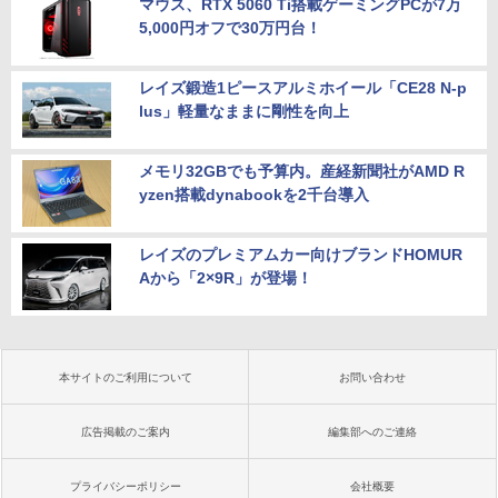
マウス、RTX 5060 Ti搭載ゲーミングPCが7万
5,000円オフで30万円台！
レイズ鍛造1ピースアルミホイール「CE28 N-p
lus」軽量なままに剛性を向上
メモリ32GBでも予算内。産経新聞社がAMD R
yzen搭載dynabookを2千台導入
レイズのプレミアムカー向けブランドHOMUR
Aから「2×9R」が登場！
本サイトのご利用について
お問い合わせ
広告掲載のご案内
編集部へのご連絡
プライバシーポリシー
会社概要