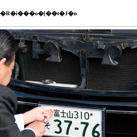
R�i���o�[��t�J�n