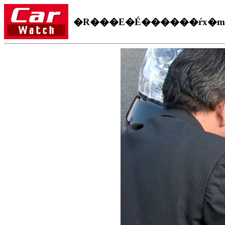
�R���E�É������ŕx�m�