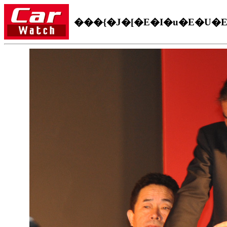
���{�J�[�E�I�u�E�U�