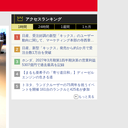
アクセスランキング
1時間
24時間
1週間
1カ月
日産、受注好調の新型「キックス」のユーザー
動向に関して、マーケティング本部の寺西章氏
が解説
日産、新型「キックス」発売から約1か月で受
注台数1万台を突破
ホンダ、2027年3月期第1四半期決算の営業利益
5307億円で過去最高を記録
【まるも亜希子の「寄り道日和」】ディーゼル
エンジンの生きる道
トヨタ、ランドクルーザーの75周年を祝うイベ
ントを開催 161台のランクルと425名が参加
もっと見る