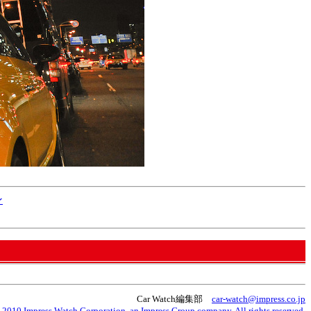
ン
Car Watch編集部
car-watch@impress.co.jp
 2010 Impress Watch Corporation, an Impress Group company. All rights reserved.