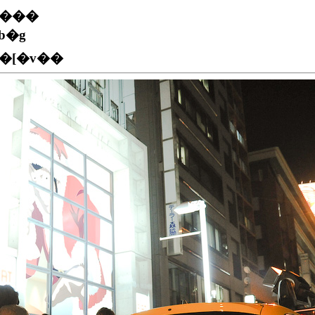
����
b�g
I�[�v��