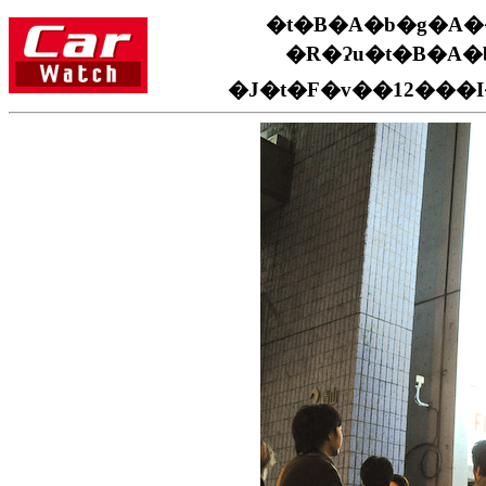
�t�B�A�b�g�A
�R�Ɂu�t�B�A�
�J�t�F�v��12���