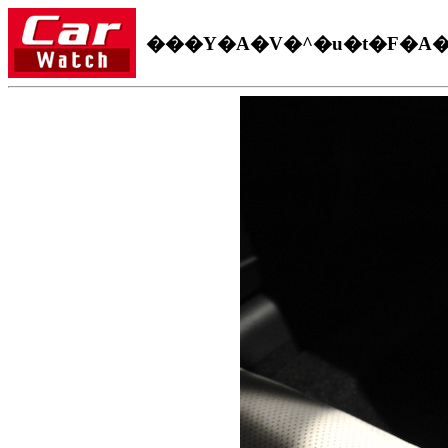
���Y�A�V�^�u�t�F�A�