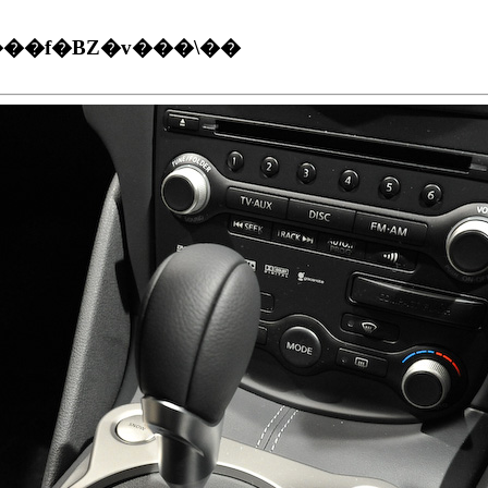
��f�BZ�v���\��