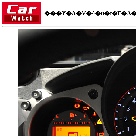
���Y�A�V�^�u�t�F�A�