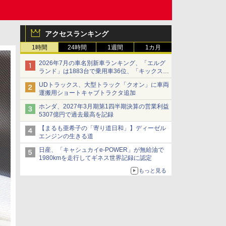
アクセスランキング
1時間
24時間
1週間
1カ月
2026年7月の車名別新車ランキング、「エルグ
ランド」は1883台で乗用車36位、「キックス」
は2591台で27位に
UDトラックス、大型トラック「クオン」に車両
運搬用ショートキャブトラクタ追加
ホンダ、2027年3月期第1四半期決算の営業利益
5307億円で過去最高を記録
【まるも亜希子の「寄り道日和」】ディーゼル
エンジンの生きる道
日産、「キャシュカイe-POWER」が無給油で
1980kmを走行してギネス世界記録に認定
もっと見る