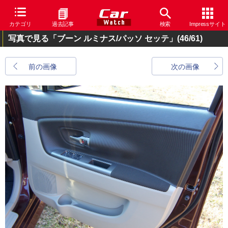
カテゴリ
過去記事
検索
Impressサイト
写真で見る「ブーン ルミナス/パッソ セッテ」
(46/61)
前の画像
次の画像