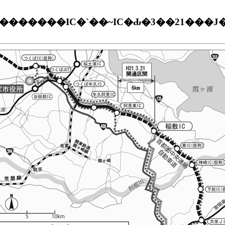
�������IC�`��~IC�Ԃ�3��21���J