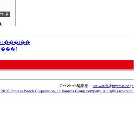
21���J��
����{
Car Watch編集部
car-watch@impress.co.jp
 2010 Impress Watch Corporation, an Impress Group company. All rights reserved.