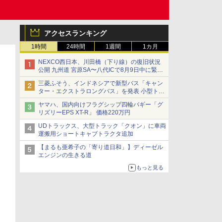
アクセスランキング
1時間
24時間
1週間
1カ月
NEXCO西日本、川田橋（下り線）の復旧状況
公開 九州道 宮原SA〜八代ICで8月9日中に緊急
車両を通行可能に
三菱ふそう、インドネシアで新型バス「キャン
ター・エクストラロングバス」を発表 小型トラ
ックベースの観光・旅客輸送向けバス
ヤマハ、国内向けフラグシップ四輪バギー「グ
リズリーEPS XT-R」 価格220万円
UDトラックス、大型トラック「クオン」に車両
運搬用ショートキャブトラクタ追加
【まるも亜希子の「寄り道日和」】ディーゼル
エンジンの生きる道
もっと見る