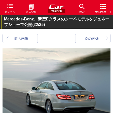
カテゴリ
過去記事
検索
Impressサイト
Mercedes-Benz、新型Eクラスのクーペモデルをジュネー
ブショーで公開
(22/35)
前の画像
次の画像