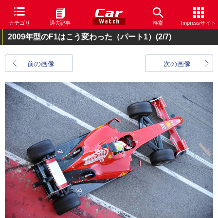
カテゴリ
過去記事
検索
Impressサイト
2009年型のF1はこう変わった（パート1）
(2/7)
前の画像
次の画像