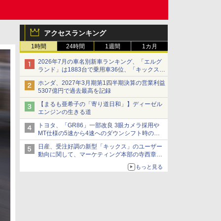
アクセスランキング
1時間
24時間
1週間
1カ月
2026年7月の車名別新車ランキング、「エルグ
ランド」は1883台で乗用車36位、「キックス」
は2591台で27位に
ホンダ、2027年3月期第1四半期決算の営業利益
5307億円で過去最高を記録
【まるも亜希子の「寄り道日和」】ディーゼル
エンジンの生きる道
トヨタ、「GR86」一部改良 3眼カメラ採用や
MT仕様の5速から4速へのダウンシフト時の操
作性向上など
日産、受注好調の新型「キックス」のユーザー
動向に関して、マーケティング本部の寺西章氏
が解説
もっと見る