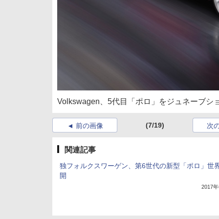
Volkswagen、5代目「ポロ」をジュネーブシ
(7/19)
前の画像
次
関連記事
独フォルクスワーゲン、第6世代の新型「ポロ」世
開
2017