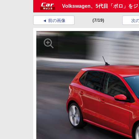
Volkswagen、5代目「ポロ」
(7/19)
前の画像
次