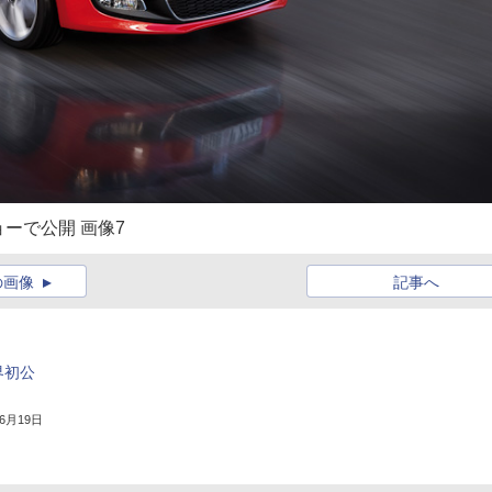
ョーで公開 画像7
の画像
記事へ
界初公
年6月19日