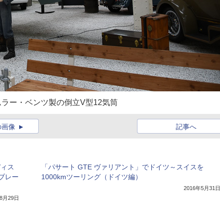
ムラー・ベンツ製の倒立V型12気筒
の画像
記事へ
ディス
「パサート GTE ヴァリアント」でドイツ～スイスを
ブレー
1000kmツーリング（ドイツ編）
2016年5月31
年8月29日