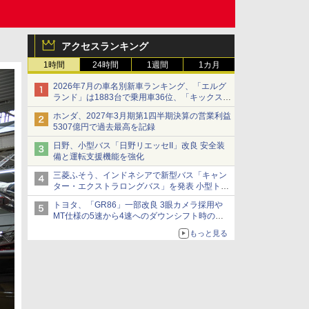
アクセスランキング
1時間
24時間
1週間
1カ月
2026年7月の車名別新車ランキング、「エルグ
ランド」は1883台で乗用車36位、「キックス」
は2591台で27位に
ホンダ、2027年3月期第1四半期決算の営業利益
5307億円で過去最高を記録
日野、小型バス「日野リエッセII」改良 安全装
備と運転支援機能を強化
三菱ふそう、インドネシアで新型バス「キャン
ター・エクストラロングバス」を発表 小型トラ
ックベースの観光・旅客輸送向けバス
トヨタ、「GR86」一部改良 3眼カメラ採用や
MT仕様の5速から4速へのダウンシフト時の操
作性向上など
もっと見る