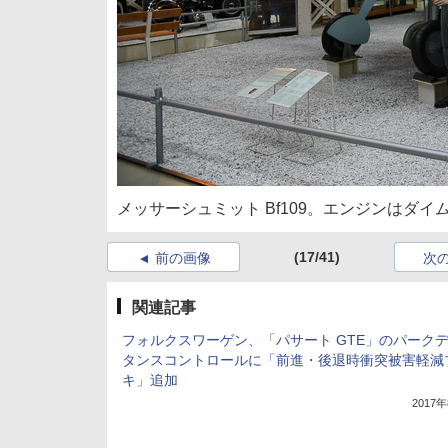
メッサーシュミット Bf109。エンジンはダイ
(17/41)
前の画像
次
関連記事
フォルクスワーゲン、「パサート GTE」のパーク
タンスコントロールに「前進・後退時衝突被害軽減
キ」追加
2017