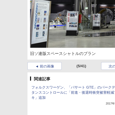
旧ソ連版スペースシャトルのブラン
(5/41)
前の画像
次
関連記事
フォルクスワーゲン、「パサート GTE」のパーク
タンスコントロールに「前進・後退時衝突被害軽減
キ」追加
2017