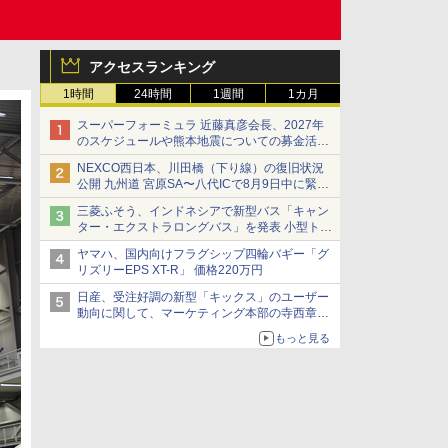
アクセスランキング
1時間
24時間
1週間
1カ月
スーパーフォーミュラ 近藤真彦会長、2027年
のスケジュールや熊本地震についての募金活動
を紹介
NEXCO西日本、川田橋（下り線）の復旧状況
公開 九州道 宮原SA〜八代ICで8月9日中に緊急
車両を通行可能に
三菱ふそう、インドネシアで新型バス「キャン
ター・エクストラロングバス」を発表 小型トラ
ックベースの観光・旅客輸送向けバス
ヤマハ、国内向けフラグシップ四輪バギー「グ
リズリーEPS XT-R」 価格220万円
日産、受注好調の新型「キックス」のユーザー
動向に関して、マーケティング本部の寺西章氏
が解説
もっと見る