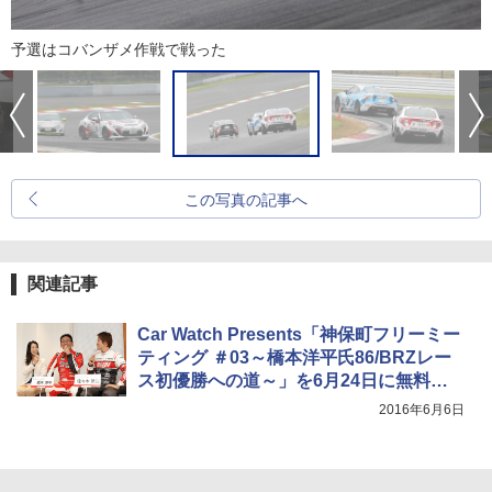
予選はコバンザメ作戦で戦った
この写真の記事へ
関連記事
Car Watch Presents「神保町フリーミー
ティング ＃03～橋本洋平氏86/BRZレー
ス初優勝への道～」を6月24日に無料開
催
2016年6月6日