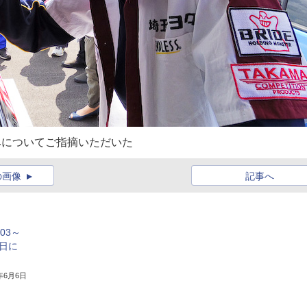
みについてご指摘いただいた
の画像
記事へ
＃03～
4日に
6年6月6日