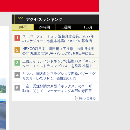
アクセスランキング
1時間
24時間
1週間
1カ月
スーパーフォーミュラ 近藤真彦会長、2027年
のスケジュールや熊本地震についての募金活動
を紹介
NEXCO西日本、川田橋（下り線）の復旧状況
公開 九州道 宮原SA〜八代ICで8月9日中に緊急
車両を通行可能に
三菱ふそう、インドネシアで新型バス「キャン
ター・エクストラロングバス」を発表 小型トラ
ックベースの観光・旅客輸送向けバス
ヤマハ、国内向けフラグシップ四輪バギー「グ
リズリーEPS XT-R」 価格220万円
日産、受注好調の新型「キックス」のユーザー
動向に関して、マーケティング本部の寺西章氏
が解説
もっと見る