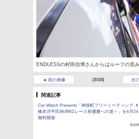
ENDLESSの村田信博さんからはルーフの歪
(3/18)
前の画像
次
関連記事
Car Watch Presents「神保町フリーミーティング 
橋本洋平氏86/BRZレース初優勝への道～」を6月2
無料開催
201