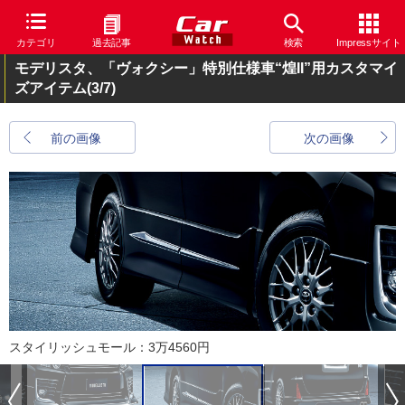
カテゴリ
過去記事
検索
Impressサイト
モデリスタ、「ヴォクシー」特別仕様車“煌II”用カスタマイ
ズアイテム
(3/7)
前の画像
次の画像
スタイリッシュモール：3万4560円