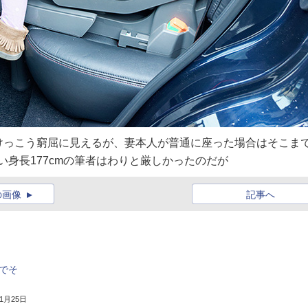
けっこう窮屈に見えるが、妻本人が普通に座った場合はそこま
い身長177cmの筆者はわりと厳しかったのだが
の画像
記事へ
内でそ
11月25日