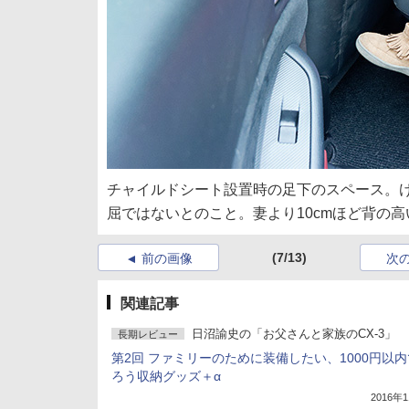
チャイルドシート設置時の足下のスペース。
屈ではないとのこと。妻より10cmほど背の高
(7/13)
前の画像
次
関連記事
日沼諭史の「お父さんと家族のCX-3」
長期レビュー
第2回 ファミリーのために装備したい、1000円以
ろう収納グッズ＋α
2016年