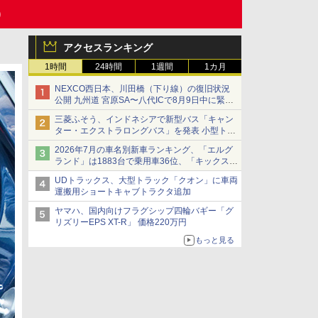
)
アクセスランキング
1時間
24時間
1週間
1カ月
NEXCO西日本、川田橋（下り線）の復旧状況
公開 九州道 宮原SA〜八代ICで8月9日中に緊急
車両を通行可能に
三菱ふそう、インドネシアで新型バス「キャン
ター・エクストラロングバス」を発表 小型トラ
ックベースの観光・旅客輸送向けバス
2026年7月の車名別新車ランキング、「エルグ
ランド」は1883台で乗用車36位、「キックス」
は2591台で27位に
UDトラックス、大型トラック「クオン」に車両
運搬用ショートキャブトラクタ追加
ヤマハ、国内向けフラグシップ四輪バギー「グ
リズリーEPS XT-R」 価格220万円
もっと見る