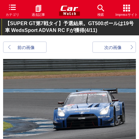
カテゴリ
過去記事
検索
Impressサイト
【SUPER GT第7戦タイ】予選結果。GT500ポールは19号
車 WedsSport ADVAN RC Fが獲得
(4/11)
前の画像
次の画像