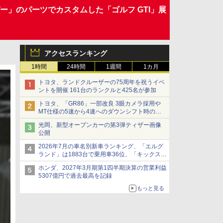
ー」のパーツでカスタムした「ゴルフ GTI」展
アクセスランキング
1時間
24時間
1週間
1カ月
トヨタ、ランドクルーザーの75周年を祝うイベ
ントを開催 161台のランクルと425名が参加
トヨタ、「GR86」一部改良 3眼カメラ採用や
MT仕様の5速から4速へのダウンシフト時の操
作性向上など
光岡、新型オープンカーの第3弾ティザー画像
公開
2026年7月の車名別新車ランキング、「エルグ
ランド」は1883台で乗用車36位、「キックス」
は2591台で27位に
ホンダ、2027年3月期第1四半期決算の営業利益
5307億円で過去最高を記録
もっと見る