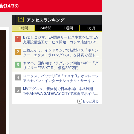
会
(14/33)
アクセスランキング
1時間
24時間
1週間
1カ月
BYDとコジマ、EV関連サービス事業を拡大 EV
充電設備施工サービス開始、コジマ店舗でBYD
車の展示・試乗イベントを強化
三菱ふそう、インドネシアで新型バス「キャン
ター・エクストラロングバス」を発表 小型トラ
ックベースの観光・旅客輸送向けバス
ヤマハ、国内向けフラグシップ四輪バギー「グ
リズリーEPS XT-R」 価格220万円
ロータス、バッテリEV「エメヤR」がマレーシ
アのセパン・インターナショナル・サーキット
のBEV最速タイムを樹立
MVアグスタ、新体制で日本市場に本格展開
TAKANAWA GATEWAY CITYで車両展示イベン
ト開催
もっと見る