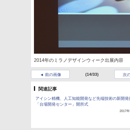
2014年のミラノデザインウィーク出展内容
(14/33)
前の画像
次
関連記事
アイシン精機、人工知能開発など先端技術の新開発
「台場開発センター」開所式
2017