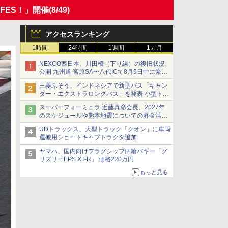
 FES！」開催
(8/49)
アクセスランキング
1時間
24時間
1週間
1カ月
NEXCO西日本、川田橋（下り線）の復旧状況
公開 九州道 宮原SA〜八代ICで8月9日中に緊急
車両を通行可能に
三菱ふそう、インドネシアで新型バス「キャン
ター・エクストラロングバス」を発表 小型トラ
ックベースの観光・旅客輸送向けバス
スーパーフォーミュラ 近藤真彦会長、2027年
のスケジュールや熊本地震についての募金活動
を紹介
UDトラックス、大型トラック「クオン」に車両
運搬用ショートキャブトラクタ追加
ヤマハ、国内向けフラグシップ四輪バギー「グ
リズリーEPS XT-R」 価格220万円
もっと見る