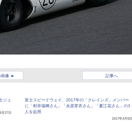
の画像
記事へ
士ジュ
富士スピードウェイ、2017年の「クレインズ」メンバー
に「村井瑞稀さん」「永原芽衣さん」「夏江花さん」の3
人を起用
年6月27日
2017年3月9