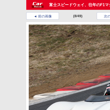
富士スピードウェイ、往年のF1マシン
(8/49)
前の画像
次