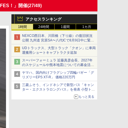
 FES！」開催
(27/49)
アクセスランキング
1時間
24時間
1週間
1カ月
NEXCO西日本、川田橋（下り線）の復旧状況
公開 九州道 宮原SA〜八代ICで8月9日中に緊急
車両を通行可能に
UDトラックス、大型トラック「クオン」に車両
運搬用ショートキャブトラクタ追加
スーパーフォーミュラ 近藤真彦会長、2027年
のスケジュールや熊本地震についての募金活動
を紹介
ヤマハ、国内向けフラグシップ四輪バギー「グ
リズリーEPS XT-R」 価格220万円
三菱ふそう、インドネシアで新型バス「キャン
ター・エクストラロングバス」を発表 小型トラ
ックベースの観光・旅客輸送向けバス
もっと見る