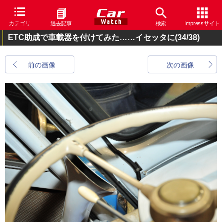
カテゴリ
過去記事
検索
Impressサイト
ETC助成で車載器を付けてみた……イセッタに
(34/38)
前の画像
次の画像