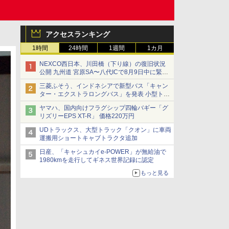
アクセスランキング
1時間
24時間
1週間
1カ月
NEXCO西日本、川田橋（下り線）の復旧状況
公開 九州道 宮原SA〜八代ICで8月9日中に緊急
車両を通行可能に
三菱ふそう、インドネシアで新型バス「キャン
ター・エクストラロングバス」を発表 小型トラ
ックベースの観光・旅客輸送向けバス
ヤマハ、国内向けフラグシップ四輪バギー「グ
リズリーEPS XT-R」 価格220万円
UDトラックス、大型トラック「クオン」に車両
運搬用ショートキャブトラクタ追加
日産、「キャシュカイe-POWER」が無給油で
1980kmを走行してギネス世界記録に認定
もっと見る