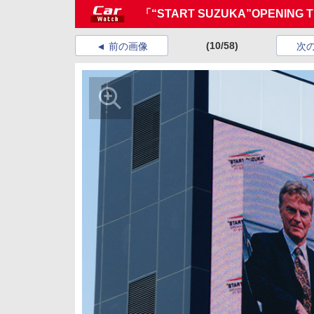
「“START SUZUKA”OPENI
(10/58)
前の画像
次