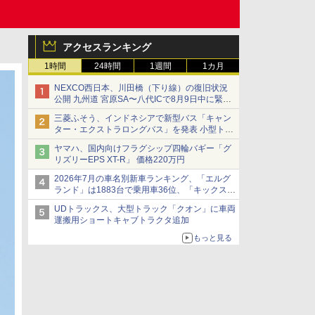
アクセスランキング
1時間
24時間
1週間
1カ月
NEXCO西日本、川田橋（下り線）の復旧状況
公開 九州道 宮原SA〜八代ICで8月9日中に緊急
車両を通行可能に
三菱ふそう、インドネシアで新型バス「キャン
ター・エクストラロングバス」を発表 小型トラ
ックベースの観光・旅客輸送向けバス
ヤマハ、国内向けフラグシップ四輪バギー「グ
リズリーEPS XT-R」 価格220万円
2026年7月の車名別新車ランキング、「エルグ
ランド」は1883台で乗用車36位、「キックス」
は2591台で27位に
UDトラックス、大型トラック「クオン」に車両
運搬用ショートキャブトラクタ追加
もっと見る