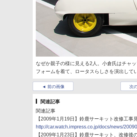
なぜか親子の様に見える2人。小倉氏はチャップマン
フォームを着て、ロータスらしさを演出して
前の画像
次
関連記事
関連記事
【2009年1月19日】鈴鹿サーキット改修工事
http://car.watch.impress.co.jp/docs/news/200
【2009年1月23日】鈴鹿サーキット、改修