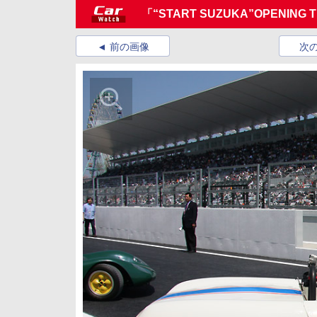
「“START SUZUKA”OPENI
前の画像
次