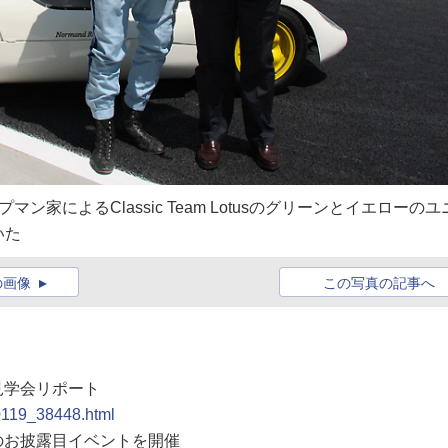
家によるClassic Team Lotusのグリーンとイエローのユ
いた
の画像
この写真の記事へ
見学会リポート
90119_38448.html
後のお披露目イベントを開催