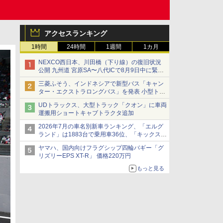
アクセスランキング
1時間
24時間
1週間
1カ月
NEXCO西日本、川田橋（下り線）の復旧状況
公開 九州道 宮原SA〜八代ICで8月9日中に緊急
車両を通行可能に
三菱ふそう、インドネシアで新型バス「キャン
ター・エクストラロングバス」を発表 小型トラ
ックベースの観光・旅客輸送向けバス
UDトラックス、大型トラック「クオン」に車両
運搬用ショートキャブトラクタ追加
2026年7月の車名別新車ランキング、「エルグ
ランド」は1883台で乗用車36位、「キックス」
は2591台で27位に
ヤマハ、国内向けフラグシップ四輪バギー「グ
リズリーEPS XT-R」 価格220万円
もっと見る