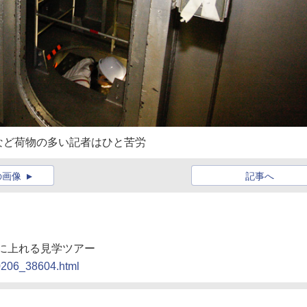
など荷物の多い記者はひと苦労
の画像
記事へ
頂に上れる見学ツアー
90206_38604.html