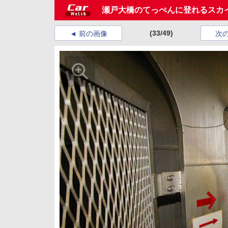
瀬戸大橋のてっぺんに登れるスカ
(33/49)
前の画像
次