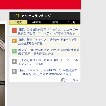
アクセスランキング
1時間
24時間
1週間
1カ月
日産、受注好調の新型「キックス」のユーザー
動向に関して、マーケティング本部の寺西章氏
が解説
日産、新型「キックス」発売から約1か月で受
注台数1万台を突破
ホンダ、2027年3月期第1四半期決算の営業利益
5307億円で過去最高を記録
【まるも亜希子の「寄り道日和」】ディーゼル
エンジンの生きる道
日産、「キャシュカイe-POWER」が無給油で
1980kmを走行してギネス世界記録に認定
もっと見る