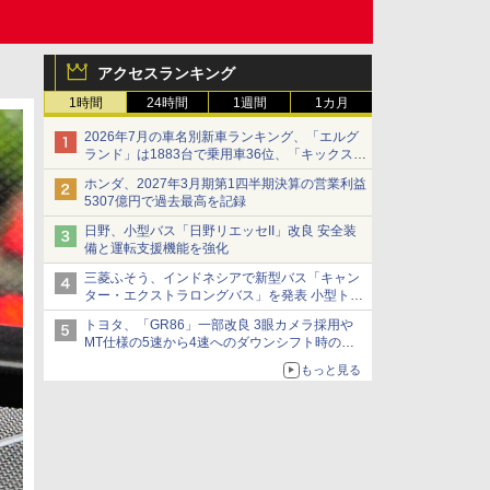
アクセスランキング
1時間
24時間
1週間
1カ月
2026年7月の車名別新車ランキング、「エルグ
ランド」は1883台で乗用車36位、「キックス」
は2591台で27位に
ホンダ、2027年3月期第1四半期決算の営業利益
5307億円で過去最高を記録
日野、小型バス「日野リエッセII」改良 安全装
備と運転支援機能を強化
三菱ふそう、インドネシアで新型バス「キャン
ター・エクストラロングバス」を発表 小型トラ
ックベースの観光・旅客輸送向けバス
トヨタ、「GR86」一部改良 3眼カメラ採用や
MT仕様の5速から4速へのダウンシフト時の操
作性向上など
もっと見る