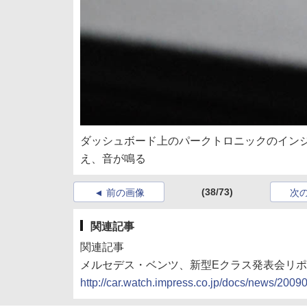
ダッシュボード上のパークトロニックのイン
え、音が鳴る
(38/73)
前の画像
次
関連記事
関連記事
メルセデス・ベンツ、新型Eクラス発表会リ
http://car.watch.impress.co.jp/docs/news/200