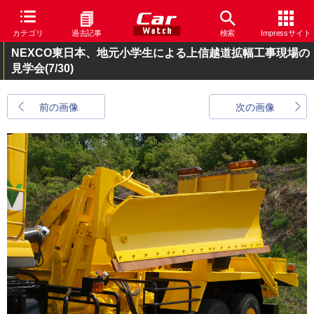
カテゴリ
過去記事
検索
Impressサイト
NEXCO東日本、地元小学生による上信越道拡幅工事現場の
見学会
(7/30)
前の画像
次の画像