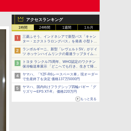
アクセスランキング
1時間
24時間
1週間
1カ月
三菱ふそう、インドネシアで新型バス「キャン
ター・エクストラロングバス」を発表 小型トラ
ックベースの観光・旅客輸送向けバス
ランボルギーニ、新型「レヴェルトSV」がドイ
ツ ホッケンハイムリンクの最速ラップタイムを
記録
トヨタ ランクル75周年、WHO認定のワクチン
保冷輸送車展示 「どこへでも行き、生きて帰っ
てこられる」ランドクルーザーで命をつなぐ
ヤマハ、「YZF-R6レースベース車」現オーダー
で生産終了を決定 価格137万5000円
ヤマハ、国内向けフラグシップ四輪バギー「グ
リズリーEPS XT-R」 価格220万円
もっと見る