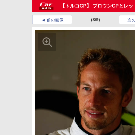
【トルコGP】 ブロウンGPとレッ
(8/9)
前の画像
次