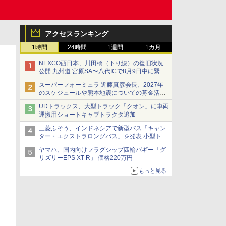
アクセスランキング
1時間
24時間
1週間
1カ月
NEXCO西日本、川田橋（下り線）の復旧状況
公開 九州道 宮原SA〜八代ICで8月9日中に緊急
車両を通行可能に
スーパーフォーミュラ 近藤真彦会長、2027年
のスケジュールや熊本地震についての募金活動
を紹介
UDトラックス、大型トラック「クオン」に車両
運搬用ショートキャブトラクタ追加
三菱ふそう、インドネシアで新型バス「キャン
ター・エクストラロングバス」を発表 小型トラ
ックベースの観光・旅客輸送向けバス
ヤマハ、国内向けフラグシップ四輪バギー「グ
リズリーEPS XT-R」 価格220万円
もっと見る