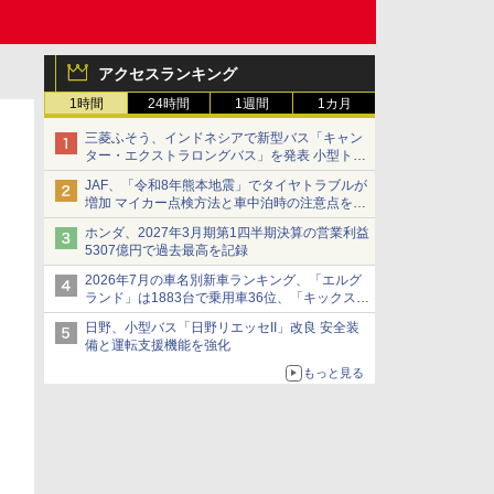
アクセスランキング
1時間
24時間
1週間
1カ月
三菱ふそう、インドネシアで新型バス「キャン
ター・エクストラロングバス」を発表 小型トラ
ックベースの観光・旅客輸送向けバス
JAF、「令和8年熊本地震」でタイヤトラブルが
増加 マイカー点検方法と車中泊時の注意点を呼
びかけ
ホンダ、2027年3月期第1四半期決算の営業利益
5307億円で過去最高を記録
2026年7月の車名別新車ランキング、「エルグ
ランド」は1883台で乗用車36位、「キックス」
は2591台で27位に
日野、小型バス「日野リエッセII」改良 安全装
備と運転支援機能を強化
もっと見る