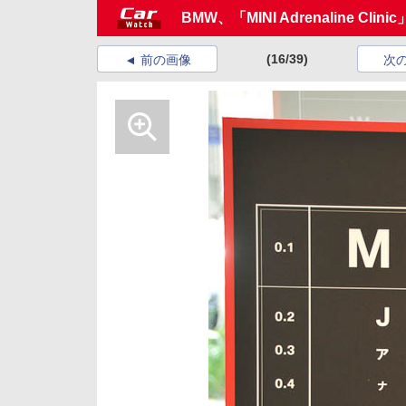
BMW、「MINI Adrenaline Clin
(16/39)
前の画像
次