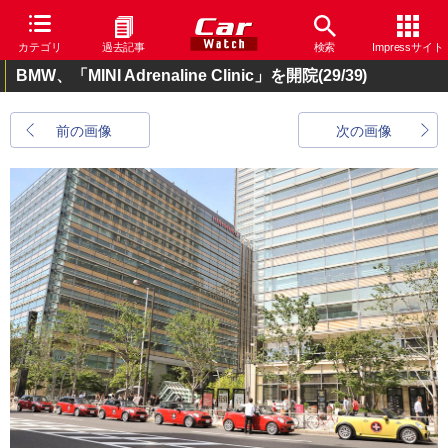
カテゴリ
過去記事
検索
Impressサイト
BMW、「MINI Adrenaline Clinic」を開院
(29/39)
前の画像
次の画像