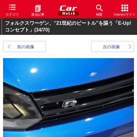
カテゴリ
過去記事
検索
Impressサイト
フォルクスワーゲン、“21世紀のビートル”を謳う「E-Up!
コンセプト」
(34/70)
前の画像
次の画像