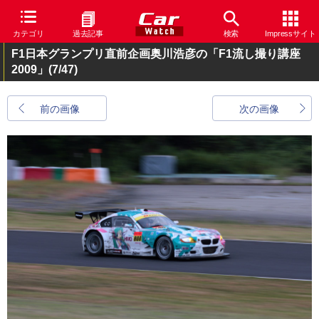
カテゴリ
過去記事
検索
Impressサイト
F1日本グランプリ直前企画奥川浩彦の「F1流し撮り講座
2009」
(7/47)
前の画像
次の画像