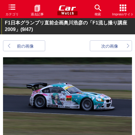
カテゴリ
過去記事
検索
Impressサイト
F1日本グランプリ直前企画奥川浩彦の「F1流し撮り講座
2009」
(9/47)
前の画像
次の画像